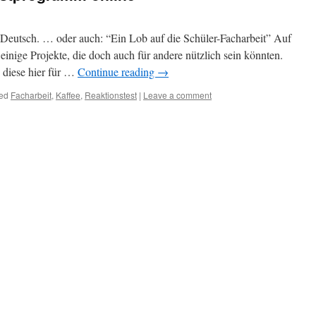
 in Deutsch. … oder auch: “Ein Lob auf die Schüler-Facharbeit” Auf
inige Projekte, die doch auch für andere nützlich sein könnten.
 diese hier für …
Continue reading
→
ed
Facharbeit
,
Kaffee
,
Reaktionstest
|
Leave a comment