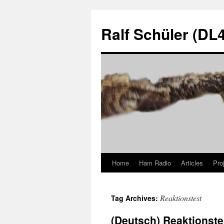
Skip
to
Ralf Schüler (D
content
Home
Ham Radio
Articles
Pro
Reaktionstest
Tag Archives:
(Deutsch) Reaktionst