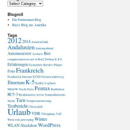
Categories
Blogroll
Ein Pentaxianer-Blog
Rice's Blog aus Amerika
Tags
2012
2014
Amateurfunk
Andalusien
Antennenband
Antennenrotor
Bier
Arrinew
computeruniverse.net
d-Box2
Debian
E.P.S.
Erfahrungen
Facharbeit
ffnetdev-Plugin
Frankreich
Foto
Frankreich Internet E5220
Grenzwanderweg
K-5
Ilmenau
Kaffee
Logbuch
Pentax
MInGW
Nacht
Paris
Radfahren
RC5-3
Reaktionstest
server
Sonnenfinsternis
Tarn
Suche
Temperaturmessung
Testbericht
Ultraschall
Urlaub
VDR
VNetphone V4C
Winter
Wein
wifi powerplug
WordPress
WLAN-Steckdose