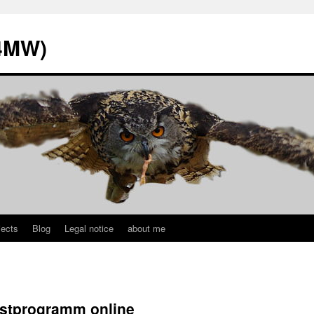
L4MW)
jects
Blog
Legal notice
about me
estprogramm online