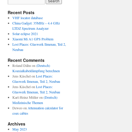
Recent Posts
VHF locator database
China Gadget: 35MHz – 4.4 GHz
LTDZ Spectrum Analyzer
Solar eclipse 2021
Xiaomi Mi A1 GPS Problem
Lost Places: Glaswerk Ilmenau, Teil 2,
Neubau
Recent Comments
Roland Dähn
on
(Deutsch)
Koaxialkabeldämpfung berechnen
Jens Käschel
on
Lost Places:
Glaswerk Ilmenau, Teil 2, Neubau
Jens Käschel
on
Lost Places:
Glaswerk Ilmenau, Teil 2, Neubau
Karl-Heinz Müller
on
(Deutsch)
Medizinische Themen
Deweo
on
Attenuation calculator for
coax cables
Archives
May 2023