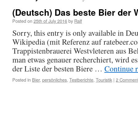
(Deutsch) Das beste Bier der 
Posted on
25th of July 2016
by
Ralf
Sorry, this entry is only available in De
Wikipedia (mit Referenz auf ratebeer.c
Trappistenbrauerei Westvleteren aus Be
man etwas genauer recherchiert, wird es
der Liste der besten Biere …
Continue 
Posted in
Bier
,
persönliches
,
Testberichte
,
Touristik
|
2 Commen