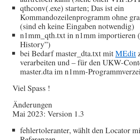
qthconv(.exe) starten; Das ist ein
Kommandozeilenprogramm ohne graf
(sind eh keine Eingaben notwendig)
n1mm_qth.txt in n1mm importieren (
History”)
bei Bedarf master_dta.txt mit
MEdit
z
verarbeiten und – für den UKW-Conte
master.dta im n1mm-Programmverzeic
Viel Spass !
Änderungen
Mai 2023: Version 1.3
fehlertoleranter, wählt den Locator m
Referenzen