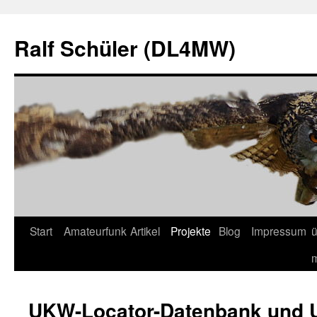
Zum
Inhalt
Ralf Schüler (DL4MW)
springen
Start
Amateurfunk
Artikel
Projekte
Blog
Impressum
ü
UKW-Locator-Datenbank und 