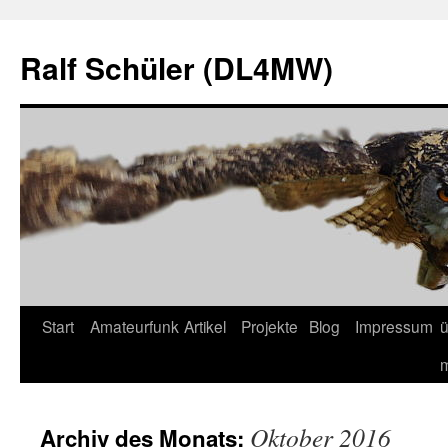
Zum
Inhalt
Ralf Schüler (DL4MW)
springen
Start
Amateurfunk
Artikel
Projekte
Blog
Impressum
ü
Oktober 2016
Archiv des Monats: