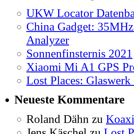
UKW Locator Datenb
China Gadget: 35MHz
Analyzer
Sonnenfinsternis 2021
Xiaomi Mi A1 GPS Pr
Lost Places: Glaswerk 
Neueste Kommentare
Roland Dähn
zu
Koaxi
Jens Käschel
zu
Lost P