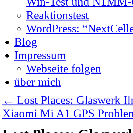
Win-Test und N1MM-C
Reaktionstest
WordPress: “NextCell
Blog
Impressum
Webseite folgen
über mich
←
Lost Places: Glaswerk Il
Xiaomi Mi A1 GPS Probl