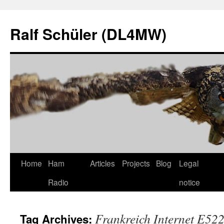
Skip
to
Ralf Schüler (DL4MW)
content
Home
Ham
Articles
Projects
Blog
Legal
Radio
notice
Frankreich Internet E52
Tag Archives: