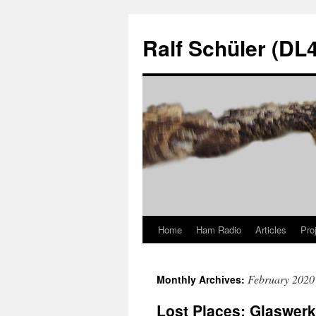
Skip
to
Ralf Schüler (D
content
Home
Ham Radio
Articles
Pro
February 2020
Monthly Archives:
Lost Places: Glaswerk