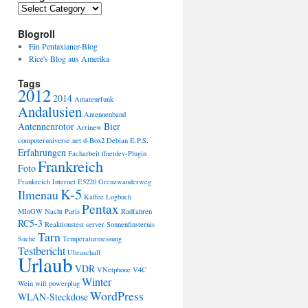
Categories
Blogroll
Ein Pentaxianer-Blog
Rice's Blog aus Amerika
Tags
2012
2014
Amateurfunk
Andalusien
Antennenband
Antennenrotor
Bier
Arrinew
computeruniverse.net
d-Box2
Debian
E.P.S.
Erfahrungen
Facharbeit
ffnetdev-Plugin
Frankreich
Foto
Frankreich Internet E5220
Grenzwanderweg
K-5
Ilmenau
Kaffee
Logbuch
Pentax
MInGW
Nacht
Paris
Radfahren
RC5-3
Reaktionstest
server
Sonnenfinsternis
Tarn
Suche
Temperaturmessung
Testbericht
Ultraschall
Urlaub
VDR
VNetphone V4C
Winter
Wein
wifi powerplug
WordPress
WLAN-Steckdose