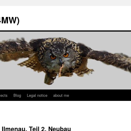
L4MW)
jects
Blog
Legal notice
about me
 Ilmenau, Teil 2, Neubau