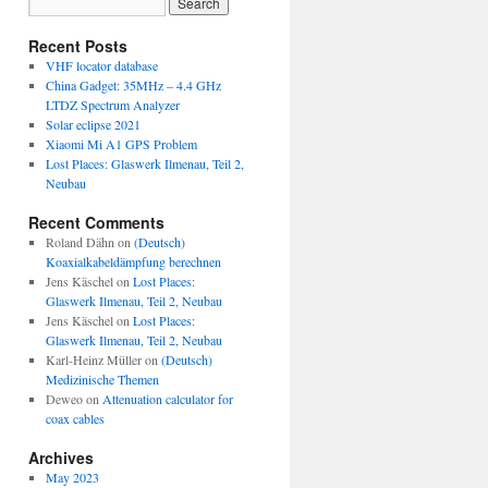
Recent Posts
VHF locator database
China Gadget: 35MHz – 4.4 GHz
LTDZ Spectrum Analyzer
Solar eclipse 2021
Xiaomi Mi A1 GPS Problem
Lost Places: Glaswerk Ilmenau, Teil 2,
Neubau
Recent Comments
Roland Dähn
on
(Deutsch)
Koaxialkabeldämpfung berechnen
Jens Käschel
on
Lost Places:
Glaswerk Ilmenau, Teil 2, Neubau
Jens Käschel
on
Lost Places:
Glaswerk Ilmenau, Teil 2, Neubau
Karl-Heinz Müller
on
(Deutsch)
Medizinische Themen
Deweo
on
Attenuation calculator for
coax cables
Archives
May 2023