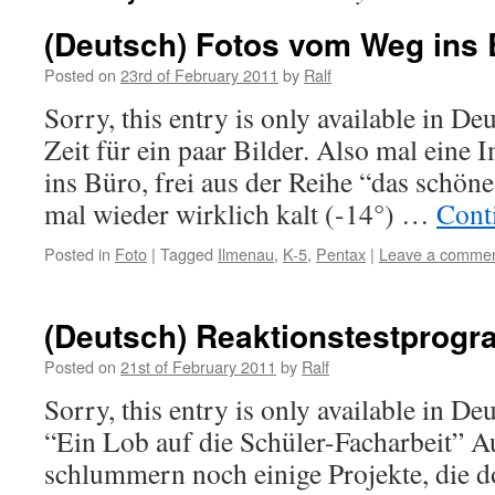
(Deutsch) Fotos vom Weg ins 
Posted on
23rd of February 2011
by
Ralf
Sorry, this entry is only available in De
Zeit für ein paar Bilder. Also mal ein
ins Büro, frei aus der Reihe “das schön
mal wieder wirklich kalt (-14°) …
Cont
Posted in
Foto
|
Tagged
Ilmenau
,
K-5
,
Pentax
|
Leave a comme
(Deutsch) Reaktionstestprogr
Posted on
21st of February 2011
by
Ralf
Sorry, this entry is only available in D
“Ein Lob auf die Schüler-Facharbeit” Au
schlummern noch einige Projekte, die d