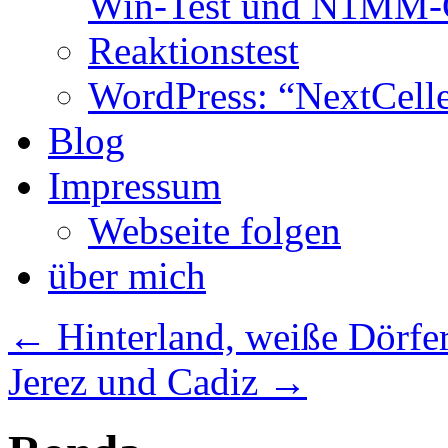
Win-Test und N1MM-C
Reaktionstest
WordPress: “NextCell
Blog
Impressum
Webseite folgen
über mich
←
Hinterland, weiße Dörfe
Jerez und Cadiz
→