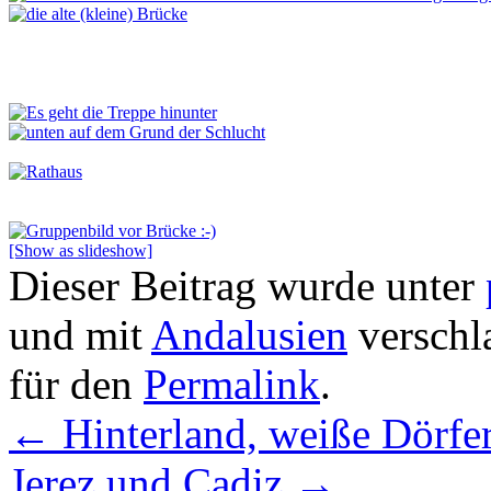
[Show as slideshow]
Dieser Beitrag wurde unter
und mit
Andalusien
verschl
für den
Permalink
.
←
Hinterland, weiße Dörfe
Jerez und Cadiz
→