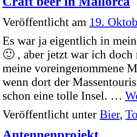
Craft beer in Mallorca
Veröffentlicht am
19. Okto
Es war ja eigentlich in me
🙂 , aber jetzt war ich doc
meine voreingenommene Mei
wenn dort der Massentouris
schon eine tolle Insel. …
We
Veröffentlicht unter
Bier
,
To
Antennenprojekt