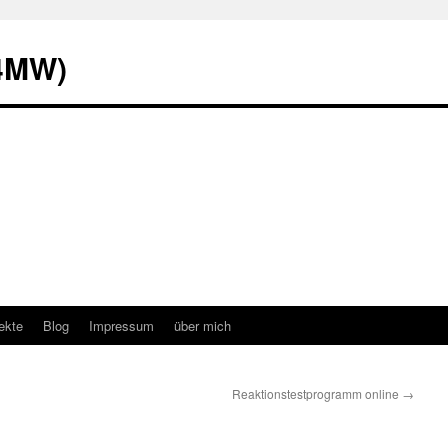
L4MW)
ekte
Blog
Impressum
über mich
Reaktionstestprogramm online
→