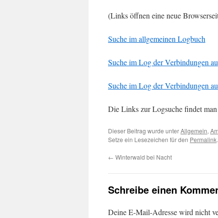
(Links öffnen eine neue Browsersei
Suche im allgemeinen Logbuch
Suche im Log der Verbindungen 
Suche im Log der Verbindungen a
Die Links zur Logsuche findet ma
Dieser Beitrag wurde unter
Allgemein
,
Am
Setze ein Lesezeichen für den
Permalink
.
←
Winterwald bei Nacht
Schreibe einen Kommen
Deine E-Mail-Adresse wird nicht ver