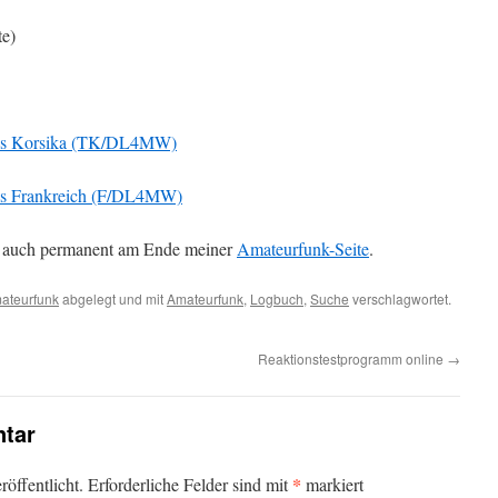
te)
aus Korsika (TK/DL4MW)
us Frankreich (F/DL4MW)
n auch permanent am Ende meiner
Amateurfunk-Seite
.
ateurfunk
abgelegt und mit
Amateurfunk
,
Logbuch
,
Suche
verschlagwortet.
Reaktionstestprogramm online
→
tar
*
öffentlicht.
Erforderliche Felder sind mit
markiert