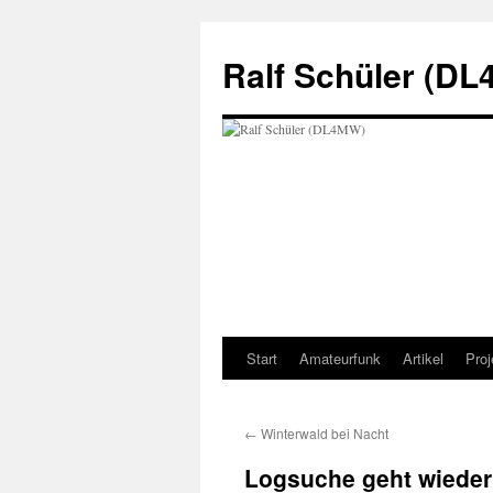
Zum
Inhalt
Ralf Schüler (D
springen
Start
Amateurfunk
Artikel
Proj
←
Winterwald bei Nacht
Logsuche geht wieder