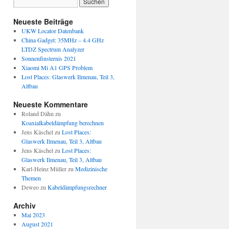
Neueste Beiträge
UKW Locator Datenbank
China Gadget: 35MHz – 4.4 GHz
LTDZ Spectrum Analyzer
Sonnenfinsternis 2021
Xiaomi Mi A1 GPS Problem
Lost Places: Glaswerk Ilmenau, Teil 3,
Altbau
Neueste Kommentare
Roland Dähn
zu
Koaxialkabeldämpfung berechnen
Jens Käschel
zu
Lost Places:
Glaswerk Ilmenau, Teil 3, Altbau
Jens Käschel
zu
Lost Places:
Glaswerk Ilmenau, Teil 3, Altbau
Karl-Heinz Müller
zu
Medizinische
Themen
Deweo
zu
Kabeldämpfungsrechner
Archiv
Mai 2023
August 2021