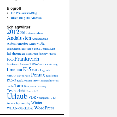
Blogroll
Ein Pentaxianer-Blog
Rice's Blog aus Amerika
Schlagwörter
2012
2014
Amateurfunk
Andalusien
Antennenband
Antennenrotor
Bier
Arrinew
computeruniverse.net
d-Box2
Debian
E.P.S.
Erfahrungen
Facharbeit
ffnetdev-Plugin
Frankreich
Foto
Frankreich Internet E5220
Grenzwanderweg
K-5
Ilmenau
Kaffee
Logbuch
Pentax
MInGW
Nacht
Paris
Radfahren
RC5-3
Reaktionstest
server
Sonnenfinsternis
Tarn
Suche
Temperaturmessung
Testbericht
Ultraschall
Urlaub
VDR
VNetphone V4C
Winter
Wein
wifi powerplug
WordPress
WLAN-Steckdose