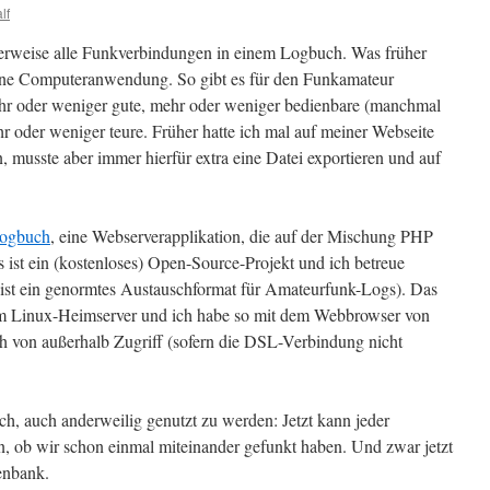
lf
erweise alle Funkverbindungen in einem Logbuch. Was früher
t eine Computeranwendung. So gibt es für den Funkamateur
r oder weniger gute, mehr oder weniger bedienbare (manchmal
r oder weniger teure. Früher hatte ich mal auf meiner Webseite
 musste aber immer hierfür extra eine Datei exportieren und auf
ogbuch
, eine Webserverapplikation, die auf der Mischung PHP
st ein (kostenloses) Open-Source-Projekt und ich betreue
 ist ein genormtes Austauschformat für Amateurfunk-Logs). Das
 Linux-Heimserver und ich habe so mit dem Webbrowser von
 von außerhalb Zugriff (sofern die DSL-Verbindung nicht
ch, auch anderweilig genutzt zu werden: Jetzt kann jeder
 ob wir schon einmal miteinander gefunkt haben. Und zwar jetzt
tenbank.