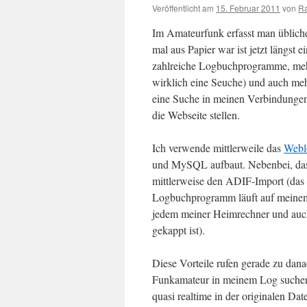
Veröffentlicht am
15. Februar 2011
von
Ra
Im Amateurfunk erfasst man üblich
mal aus Papier war ist jetzt längs
zahlreiche Logbuchprogramme, meh
wirklich eine Seuche) und auch meh
eine Suche in meinen Verbindungen,
die Webseite stellen.
Ich verwende mittlerweile das
Webl
und MySQL aufbaut. Nebenbei, das i
mittlerweise den ADIF-Import (das
Logbuchprogramm läuft auf meinem
jedem meiner Heimrechner und auch
gekappt ist).
Diese Vorteile rufen gerade zu dana
Funkamateur in meinem Log suchen,
quasi realtime in der originalen Da